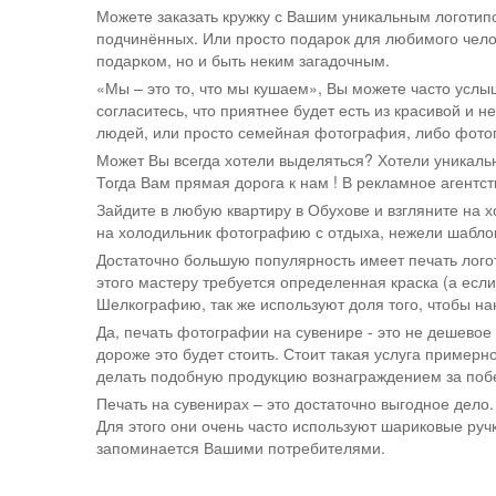
Можете заказать кружку с Вашим уникальным логотипо
подчинённых. Или просто подарок для любимого чело
подарком, но и быть неким загадочным.
«Мы – это то, что мы кушаем», Вы можете часто услы
согласитесь, что приятнее будет есть из красивой и н
людей, или просто семейная фотография, либо фот
Может Вы всегда хотели выделяться? Хотели уникальн
Тогда Вам прямая дорога к нам ! В рекламное агентс
Зайдите в любую квартиру в Обухове и взгляните на 
на холодильник фотографию с отдыха, нежели шаблон
Достаточно большую популярность имеет печать логот
этого мастеру требуется определенная краска (а есл
Шелкографию, так же используют доля того, чтобы на
Да, печать фотографии на сувенире - это не дешевое 
дороже это будет стоить. Стоит такая услуга примерн
делать подобную продукцию вознаграждением за побед
Печать на сувенирах – это достаточно выгодное дело
Для этого они очень часто используют шариковые ручк
запоминается Вашими потребителями.