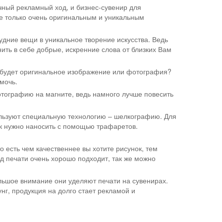
чный рекламный ход, и бизнес-сувенир для
е только очень оригинальным и уникальным
удние вещи в уникальное творение искусства. Ведь
анить в себе добрые, искренние слова от близких Вам
й будет оригинальное изображение или фотография?
мочь.
отографию на магните, ведь намного лучше повесить
пользуют специальную технологию – шелкографию. Для
нок нужно наносить с помощью трафаретов.
о есть чем качественнее вы хотите рисунок, тем
вид печати очень хорошо подходит, так же можно
ольшое внимание они уделяют печати на сувенирах.
унг, продукция на долго стает рекламой и