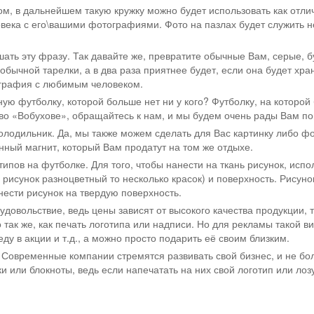
м, в дальнейшем такую кружку можно будет использовать как отли
века с его\вашими фотографиями. Фото на пазлах будет служить н
шать эту фразу. Так давайте же, превратите обычные Вам, серые, б
еобычной тарелки, а в два раза приятнее будет, если она будет хр
ография с любимым человеком.
ую футболку, которой больше нет ни у кого? Футболку, на которо
тво «Вобухове», обращайтесь к нам, и мы будем очень рады Вам по
холодильник. Да, мы также можем сделать для Вас картинку либо ф
ный магнит, который Вам продатут на том же отдыхе.
ипов на футболке. Для того, чтобы нанести на ткань рисунок, ис
и рисунок разноцветный то несколько красок) и поверхность. Рису
нести рисунок на твердую поверхность.
удовольствие, ведь цены зависят от высокого качества продукции, т
о так же, как печать логотипа или надписи. Но для рекламы такой 
у в акции и т.д., а можно просто подарить её своим близким.
. Современные компании стремятся развивать свой бизнес, и не б
и или блокноты, ведь если напечатать на них свой логотип или лоз