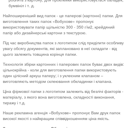
бумвініл і т. д.
Плакати
Найпоширеніший вид папок - це паперові (картонні) папки. Для
виготовлення таких папок «Вобухове» пропонує
Хенгери
використовувати папір щільністю 300 - 350 г/м2, крейдяний
папір або дизайнерські картони з текстурою.
Конверти
Під час виробництва папок з логотипом слід приділити особливу
Буклети
увагу обсягу документів, які заплановано в неї складати - від
цього залежить товщина корінця папки.
Технологія збірки картонних і паперових папок буває двох видів:
цільнокрійна - коли для виготовлення папки використовують
один цілісний аркуш паперу; і з уклеєним клапаном –
виготовляють методом склеювання обкладинки і клапана.
Ціна фірмової папки з логотипом залежить від безлічі факторів -
матеріалу, з якого вона виготовлена, складності виконання,
тиражу і т.д.
Наше рекламна агенція «Вобухове» пропонує Вам друк папок
високої якості з найкращим співвідношенням ціна-якість.