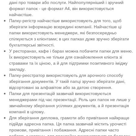
дані про товари або послуги. Найпопулярніший і зручний
Флаери
формат папок - це формат А4, він використовується
найчастіше.
Візитівки
Папку-регістр найчастіше використовують для того, щоб
зберігати інформацію всередині компанії. Найчастіше ці
Буклети
папки використовують менеджери, які безпосередньо
спілкуються з клієнтами; в цих папках дуже зручно зберігати
Сети
бухгалтерські звітності.
У ресторанах, кафе і барах можна побачити папки для меню.
Хенгери
Їх використовують не тільки для ознайомлення клієнта зі
стравами та їх ціною, а й для підтримки позитивного іміджу
Широкоформатка
закладу.
Папку-реєстратор використовують для арочного способу
Прайси
зберігання документів. У такій папці зручно зберігати дані,
відсортовані за алфавітом або за датою створення.
Візитівки
Папки для презентацій зазвичай використовуються
менеджерами під час презентації. Роль цих папок не лише у
Флаери
звичайному зберігання усіляких документів, а й презентація
компанії в цілому.
Календарі
Для зберігання диплома, грамоти або привітання найкраще
підійде адресна папка. Ця папка зазвичай містить урочисті
Листівки
промови, привітання і побажання. Адресні папки часто
роблять з картону, для проклейки використовується баладек,
Меню та Сети