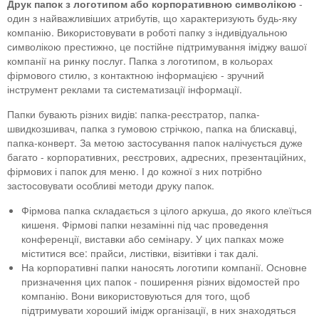
Друк папок з логотипом або корпоративною символікою
-
Створення сайтів
Тарілки
Банери
Акції
один з найважливіших атрибутів, що характеризують будь-яку
компанію. Використовувати в роботі папку з індивідуальною
Чашки
Пакети
символікою престижно, це постійне підтримування іміджу вашої
компанії на ринку послуг. Папка з логотипом, в кольорах
Кепки
Папки
фірмового стилю, з контактною інформацією - зручний
інструмент реклами та систематизації інформації.
Футболки
Блокноти
Папки бувають різних видів: папка-реєстратор, папка-
Меню
швидкозшивач, папка з гумовою стрічкою, папка на блискавці,
папка-конверт. За метою застосування папок налічується дуже
Кубарики
багато - корпоративних, реєстрових, адресних, презентаційних,
фірмових і папок для меню. І до кожної з них потрібно
Конверти
застосовувати особливі методи друку папок.
Фірмова папка складається з цілого аркуша, до якого клеїться
Наклейки
кишеня. Фірмові папки незамінні під час проведення
конференції, виставки або семінару. У цих папках може
Каталоги
міститися все: прайси, листівки, візитівки і так далі.
На корпоративні папки наносять логотипи компанії. Основне
Плакати
призначення цих папок - поширення різних відомостей про
компанію. Вони використовуються для того, щоб
Листівки
підтримувати хороший імідж організації, в них знаходяться